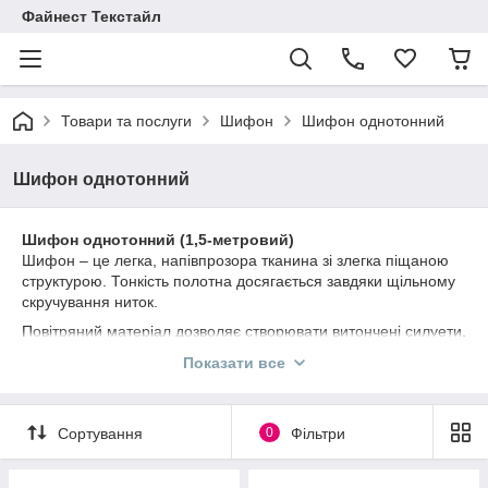
Файнест Текстайл
Товари та послуги
Шифон
Шифон однотонний
Шифон однотонний
Шифон однотонний (1,5-метровий)
Шифон – це легка, напівпрозора тканина зі злегка піщаною
структурою. Тонкість полотна досягається завдяки щільному
скручування ниток.
Повітряний матеріал дозволяє створювати витончені силуети,
тому широко використовується для виготовлення легких видів
Показати все
одягу та домашнього текстилю. З шифону шиють:
жіночий одяг (блузи, сарафани, коктейльні, вечірні,
весільні сукні, спідниці);
Сортування
0
Фільтри
дитячий одяг (плаття і сарафани);
палантини і шарфи;