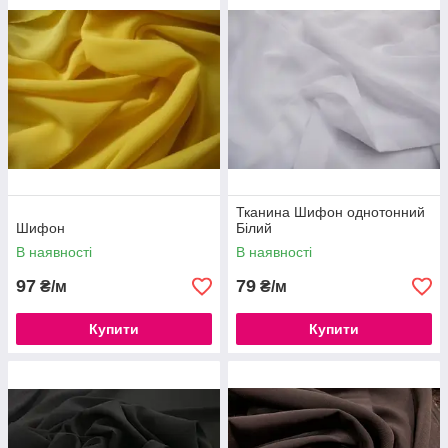
балдахіни;
штори;
аксесуари (текстильні буси);
декор інших видів тканини (рюші, волани, оборки).
Тканина Шифон однотонний
Шифон
Білий
В наявності
В наявності
97
79
₴/м
₴/м
Купити
Купити