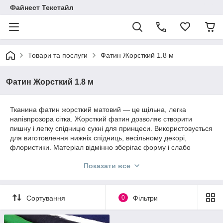
Файнест Текстайл
Товари та послуги
Фатин Жорсткий 1.8 м
Фатин Жорсткий 1.8 м
Тканина фатин жорсткий матовий — це щільна, легка
напівпрозора сітка. Жорсткий фатин дозволяє створити
пишну і легку спідницю сукні для принцеси. Використовується
для виготовлення нижніх спідниць, весільному декорі,
флористики. Матеріал відмінно зберігає форму і слабо
мнеться. Доступна велика кількість яскравих квітів.
Показати все
Купити Фатин Жорсткий в магазині Finest Textile оптом і в
роздріб, ви можете не виходячи з дому.
Сортування
0
Фільтри
Розпродаж!
Кольорові фатины на рулон -430 грн