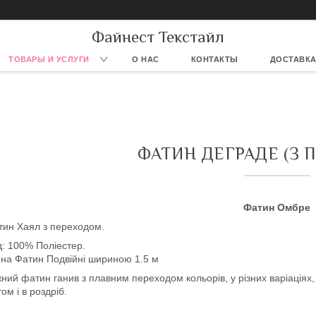
Файнест Текстайл
ТОВАРЫ И УСЛУГИ
О НАС
КОНТАКТЫ
ДОСТАВКА
ФАТИН ДЕГРАДЕ (З 
Фатин Омбре
тин Хаял з переходом.
: 100% Поліестер.
на Фатин Подвійні шириною 1.5 м
жний фатин ганив з плавним переходом кольорів, у різних варіаціях, о
том і в роздріб.