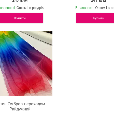
247 ₴/м
247 ₴/м
наявності
Оптом і в роздріб
В наявності
Оптом і в р
Купити
Купити
тин Омбре з переходом
Райдужний