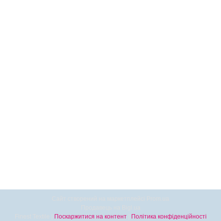
Сайт створений на маркетплейсі
Prom.ua
Продавець на Bigl.ua
Finest Textile |
Поскаржитися на контент
|
Політика конфіденційності