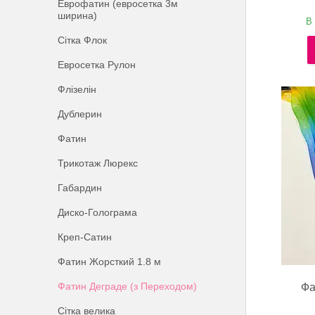
Еврофатин (евросетка 3м
ширина)
В 
Сітка Флок
Евросетка Рулон
Флізелін
Дублерин
Фатин
Трикотаж Люрекс
Габардин
Диско-Голограма
Креп-Сатин
Фатин Жорсткий 1.8 м
Фатин Деграде (з Переходом)
Фа
Сітка велика