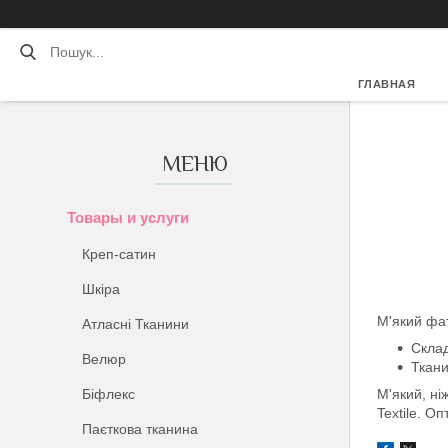
ГЛАВНАЯ
Товары и услуги
Креп-сатин
Шкіра
М'який фа
Атласні Тканини
Склад
Велюр
Ткани
Біфлекс
М'який, ні
Textile. Оп
Паєткова тканина