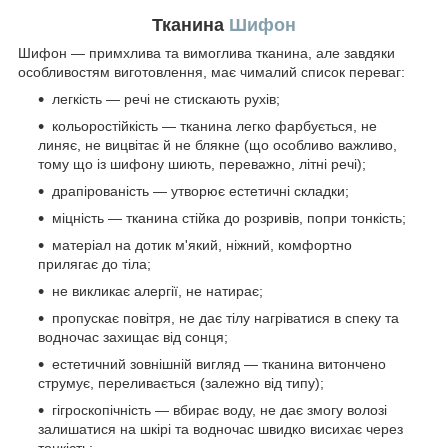
Тканина
Шифон
Шифон — примхлива та вимоглива тканина, але завдяки
особливостям виготовлення, має чималий список переваг:
легкість — речі не стискають рухів;
кольоростійкість — тканина легко фарбується, не
линяє, не вицвітає й не блякне (що особливо важливо,
тому що із шифону шиють, переважно, літні речі);
драпірованість — утворює естетичні складки;
міцність — тканина стійка до розривів, попри тонкість;
матеріал на дотик м'який, ніжний, комфортно
прилягає до тіла;
не викликає алергії, не натирає;
пропускає повітря, не дає тілу нагріватися в спеку та
водночас захищає від сонця;
естетичний зовнішній вигляд — тканина витончено
струмує, переливається (залежно від типу);
гігроскопічність — вбирає воду, не дає змогу волозі
залишатися на шкірі та водночас швидко висихає через
тонкість;