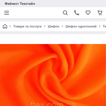
Файнест Текстайл
Товари та послуги
Шифон
Шифон однотонний
Т