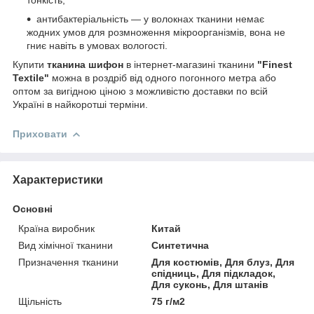
антибактеріальність — у волокнах тканини немає
жодних умов для розмноження мікроорганізмів, вона не
гниє навіть в умовах вологості.
Купити
тканина шифон
в інтернет-магазині тканини
"Finest
Textile"
можна в роздріб від одного погонного метра або
оптом за вигідною ціною з можливістю доставки по всій
Україні в найкоротші терміни.
Приховати
Характеристики
Основні
Країна виробник
Китай
Вид хімічної тканини
Синтетична
Призначення тканини
Для костюмів, Для блуз, Для
спідниць, Для підкладок,
Для суконь, Для штанів
Щільність
75 г/м2