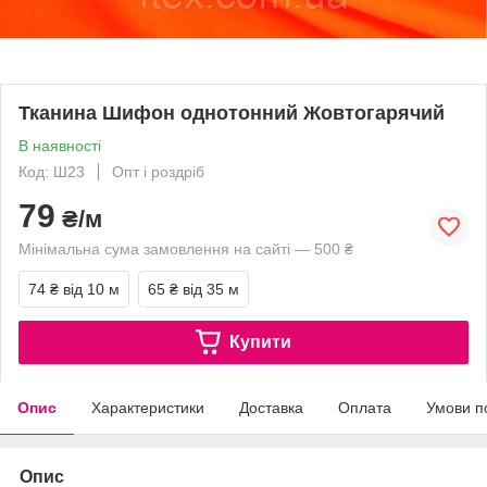
Тканина Шифон однотонний Жовтогарячий
В наявності
Код: Ш23
Опт і роздріб
79
₴/м
Мінімальна сума замовлення на сайті — 500 ₴
74 ₴
від 10 м
65 ₴
від 35 м
Купити
Опис
Характеристики
Доставка
Оплата
Умови п
Опис