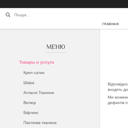
ГЛАВНАЯ
Товары и услуги
Креп-сатин
Шкіра
Відповідн
входять д
Атласні Тканини
Ми можемо 
Велюр
дефектів п
Біфлекс
Паєткова тканина