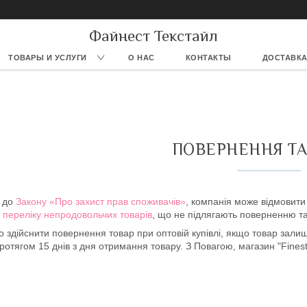
Файнест Текстайл
ТОВАРЫ И УСЛУГИ
О НАС
КОНТАКТЫ
ДОСТАВКА
ПОВЕРНЕННЯ ТА
о до
Закону «Про захист прав споживачів»
, компанія може відмовити 
о
переліку непродовольчих товарів
, що не підлягають поверненню та
здійснити повернення товар при оптовій купівлі, якщо товар залишає
ротягом 15 днів з дня отримання товару. З Повагою, магазин "Finest 