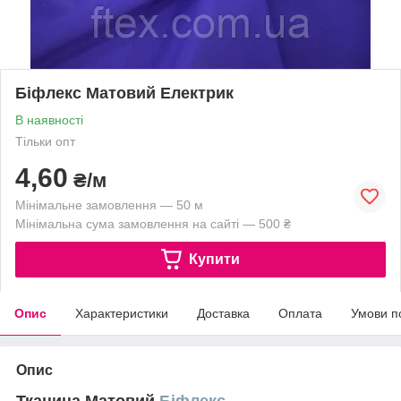
Біфлекс Матовий Електрик
В наявності
Тільки опт
4,60
₴/м
Мінімальне замовлення — 50 м
Мінімальна сума замовлення на сайті — 500 ₴
Купити
Опис
Характеристики
Доставка
Оплата
Умови п
Опис
Тканина Матовий
Біфлекс