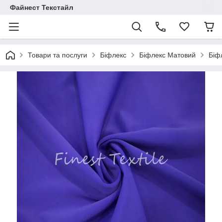
Файнест Текстайл
Товари та послуги
Біфлекс
Біфлекс Матовий
Біф