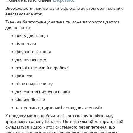
Високоеластичний матовий біфлекс із вмістом оригінальних
еластанових ниток.
Тканина багатофункціональна та може використовуватися
для пошиття:
одягу для танців
гімнастики
фігурного катання
для велоспорту
легкої атлетики й аеробики
фитнеса
різних видів спорту
для спортивних купальників
жіночої білизни
театральних, циркових і естрадних костюмів.
У продажу можна побачити різного складу та різновиду
трикотажну тканину Біфлекс. Це текстильний матеріал, який
складається з двох ниток системного переплетення, що
проходять у прямому та в перпендикулярному напрямку.