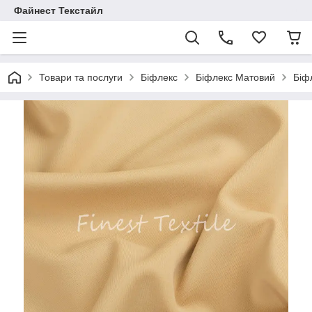
Файнест Текстайл
Товари та послуги
Біфлекс
Біфлекс Матовий
Біф