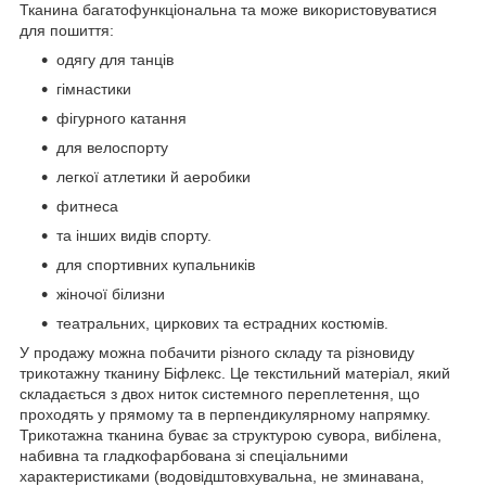
Тканина багатофункціональна та може використовуватися
для пошиття:
одягу для танців
гімнастики
фігурного катання
для велоспорту
легкої атлетики й аеробики
фитнеса
та інших видів спорту.
для спортивних купальників
жіночої білизни
театральних, циркових та естрадних костюмів.
У продажу можна побачити різного складу та різновиду
трикотажну тканину Біфлекс. Це текстильний матеріал, який
складається з двох ниток системного переплетення, що
проходять у прямому та в перпендикулярному напрямку.
Трикотажна тканина буває за структурою сувора, вибілена,
набивна та гладкофарбована зі спеціальними
характеристиками (водовідштовхувальна, не зминавана,