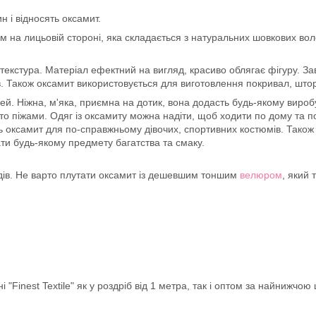
н і відносять оксамит.
 на лицьовій стороні, яка складається з натуральних шовкових волок
текстура. Матеріал ефектний на вигляд, красиво облягає фігуру. З
тів. Також оксамит використовується для виготовлення покривал, што
. Ніжна, м'яка, приємна на дотик, вона додасть будь-якому виробу
то піжами. Одяг із оксамиту можна надіти, щоб ходити по дому та по
ть оксамит для по-справжньому дівочих, спортивних костюмів. Тако
ати будь-якому предмету багатства та смаку.
дів. Не варто плутати оксамит із дешевшим тоншим
велюром
, який 
inest Textile" як у роздріб від 1 метра, так і оптом за найнижчою 