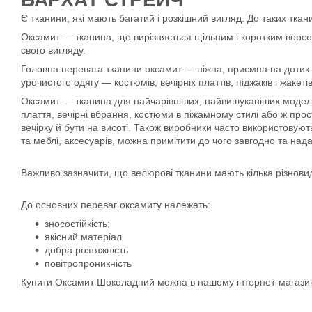
Є тканини, які мають багатий і розкішний вигляд. До таких ткани
Оксамит — тканина, що вирізняється щільним і коротким ворсом
свого вигляду.
Головна перевага тканини оксамит — ніжна, приємна на дотик 
урочистого одягу — костюмів, вечірніх платтів, піджаків і жаке
Оксамит — тканина для найчарівніших, найвишуканіших моделей
плаття, вечірні вбрання, костюми в піжамному стилі або ж прос
вечірку й бути на висоті. Також виробники часто використовую
та меблі, аксесуарів, можна примітити до чого завгодно та над
Важливо зазначити, що велюрові тканини мають кілька різнови
До основних переваг оксамиту належать:
зносостійкість;
якісний матеріал
добра розтяжність
повітропроникність
Купити Оксамит Шоколадний можна в нашому інтернет-магазині "F