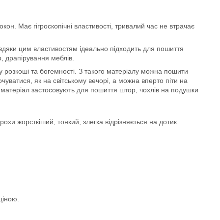
он. Має гігроскопічні властивості, тривалий час не втрачає
авдяки цим властивостям ідеально підходить для пошиття
р, драпірування меблів.
 розкоші та богемності. З такого матеріалу можна пошити
чуватися, як на світському вечорі, а можна вперто піти на
ж матеріал застосовують для пошиття штор, чохлів на подушки
трохи жорсткіший, тонкий, злегка відрізняється на дотик.
ціною.