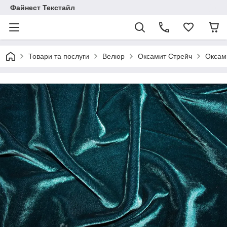
Файнест Текстайл
Товари та послуги
Велюр
Оксамит Стрейч
Оксам