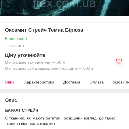
Оксамит Стрейч Темна Бірюза
В наявності
Тільки опт
Ціну уточнюйте
Мінімальне замовлення — 50 м
Мінімальна сума замовлення на сайті — 500 ₴
Опис
Характеристики
Доставка
Оплата
Умови п
Опис
БАРХАТ СТРЕЙЧ
Є тканини, які мають багатий і розкішний вигляд. До таких
тканин і відносять оксамит.