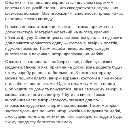
Оксамит — тканина, що вирізняється щільним і коротким
ворсом на лицьовій стороні, яка складається з натуральних
шовкових волокон. Має гігроскопічні властивості, тривалий час
не втрачає свого вигляду.
Головна перевага тканини оксамит — ніжна, приємна на
дотик текстура. Матеріал ефектний на вигляд, красиво
облягає фігуру. Завдяки цим властивостям ідеально підходить
для пошиття урочистого одягу — костюмів, вечірніх платтів,
піджаків і жакетів. Також оксамит використовується для
виготовлення покривал, штор, драпірування меблів.
Оксамит — тканина для найчарівніших, найвишуканіших
моделей. Ніжна, м'яка, приємна на дотик, вона додасть будь-
якому виробу розкоші та богемності. З такого матеріалу
можна пошити плаття, вечірні вбрання, костюми в піжамному
стилі або ж просто піжами. Одяг із оксамиту можна надіти,
щоб ходити по дому та почуватися, як на світському вечорі, а
можна вперто піти на вечірку й бути на висоті. Також
виробники часто використовують оксамит для по-
справжньому дівочих, спортивних костюмів. Також матеріал
застосовують для пошиття штор, чохлів на подушки та меблі,
аксесуарів, можна примітити до чого завгодно та надати будь-
якому предмету багатства та смаку.