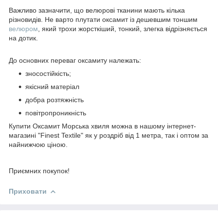
Важливо зазначити, що велюрові тканини мають кілька
різновидів. Не варто плутати оксамит із дешевшим тоншим
велюром
, який трохи жорсткіший, тонкий, злегка відрізняється
на дотик.
До основних переваг оксамиту належать:
зносостійкість;
якісний матеріал
добра розтяжність
повітропроникність
Купити Оксамит Морська хвиля можна в нашому інтернет-
магазині "Finest Textile" як у роздріб від 1 метра, так і оптом за
найнижчою ціною.
Приємних покупок!
Приховати