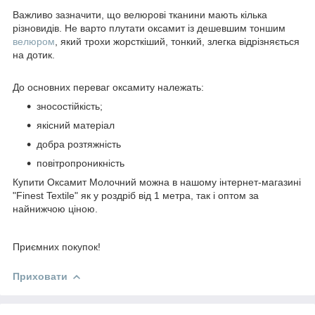
Важливо зазначити, що велюрові тканини мають кілька
різновидів. Не варто плутати оксамит із дешевшим тоншим
велюром
, який трохи жорсткіший, тонкий, злегка відрізняється
на дотик.
До основних переваг оксамиту належать:
зносостійкість;
якісний матеріал
добра розтяжність
повітропроникність
Купити Оксамит Молочний можна в нашому інтернет-магазині
"Finest Textile" як у роздріб від 1 метра, так і оптом за
найнижчою ціною.
Приємних покупок!
Приховати