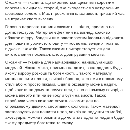
Оксамит — тканина, що вирізняється щільним і коротким
ворсом на лицьовій стороні, яка складається з натуральних
шовкових волокон. Має гігроскопічні властивості, тривалий час
не втрачає свого вигляду.
Головна перевага тканини оксамит — ніжна, приємна на
дотик текстура. Матеріал ефектний на вигляд, красиво
облягає фігуру. Завдяки цим властивостям ідеально підходить
для пошиття урочистого одягу — костюмів, вечірніх платтів,
піджаків і жакетів. Також оксамит використовується для
виготовлення покривал, штор, драпірування меблів.
Оксамит — тканина для найчарівніших, найвишуканіших
моделей. Ніжна, м'яка, приємна на дотик, вона додасть будь-
якому виробу розкоші та богемності. З такого матеріалу
можна пошити плаття, вечірні вбрання, костюми в піжамному
стилі або ж просто піжами. Одяг із оксамиту можна надіти,
щоб ходити по дому та почуватися, як на світському вечорі, а
можна вперто піти на вечірку й бути на висоті. Також
виробники часто використовують оксамит для по-
справжньому дівочих, спортивних костюмів. Також матеріал
застосовують для пошиття штор, чохлів на подушки та меблі,
аксесуарів, можна примітити до чого завгодно та надати будь-
якому предмету багатства та смаку.