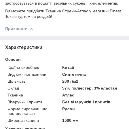
застосовується в пошитті весільних суконь і їхніх елементів.
Ви можете придбати Тканина Стрейч-Атлас у магазині Finest
Textile гуртом і в роздріб!
Приховати
Характеристики
Основні
Країна виробник
Китай
Вид хімічної тканини
Синтетична
Щільність
200 г/м2
Склад
97% поліестер, 3% еластан
Тканина
Атлас
Візерунки і принти
Без візерунків і принтів
Форма сировини, що
Рулон
поставляється
Ширина тканини
1500 мм
Упаковка сировини