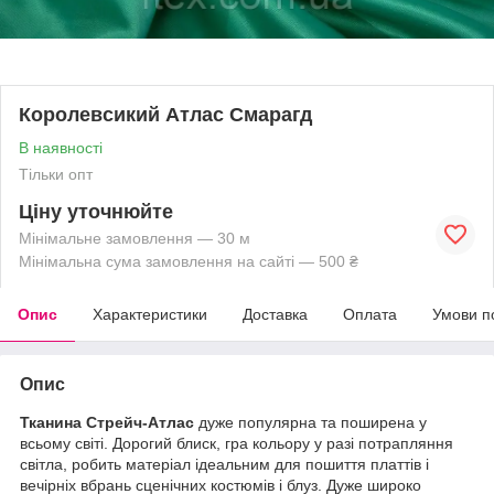
Королевсикий Атлас Смарагд
В наявності
Тільки опт
Ціну уточнюйте
Мінімальне замовлення — 30 м
Мінімальна сума замовлення на сайті — 500 ₴
Опис
Характеристики
Доставка
Оплата
Умови п
Опис
Тканина Стрейч-Атлас
дуже популярна та поширена у
всьому світі. Дорогий блиск, гра кольору у разі потрапляння
світла, робить матеріал ідеальним для пошиття платтів і
вечірніх вбрань сценічних костюмів і блуз. Дуже широко