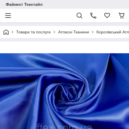
Файнест Текстайл
Товари та послуги
Атласні Тканини
Королівський Ат