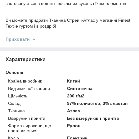
застосовується в пошитті весільних суконь і їхніх елементів.
Ви можете придбати Тканина Стрейч-Атлас у магазині Finest
Textile гуртом і в роздріб!
Приховати
Характеристики
Основні
Країна виробник
Китай
Вид хімічної тканини
Синтетична
Щільність
200 г/м2
Склад
97% полиэстер, 3% эластан
Тканина
Атлас
Візерунки і принти
Без візерунків і принтів
Форма сировини, що
Рулон
поставляється
Колір
Електрик