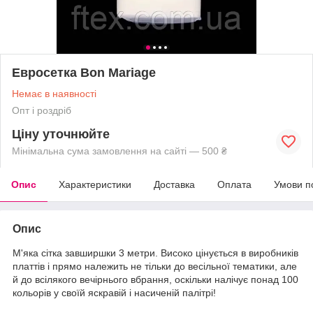
Евросетка Bon Mariage
Немає в наявності
Опт і роздріб
Ціну уточнюйте
Мінімальна сума замовлення на сайті — 500 ₴
Опис
Характеристики
Доставка
Оплата
Умови п
Опис
М'яка сітка завширшки 3 метри. Високо цінується в виробників
платтів і прямо належить не тільки до весільної тематики, але
й до всілякого вечірнього вбрання, оскільки налічує понад 100
кольорів у своїй яскравій і насиченій палітрі!