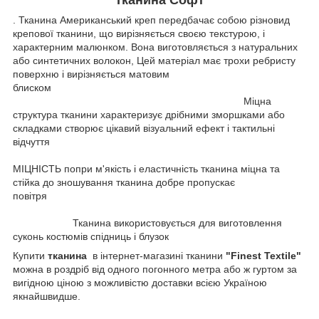
. Тканина Американський креп передбачає собою різновид
крепової тканини, що вирізняється своєю текстурою, і
характерним малюнком. Вона виготовляється з натуральних
або синтетичних волокон, Цей матеріал має трохи ребристу
поверхню і вирізняється матовим
блиском
Міцна
структура тканини характеризує дрібними зморшками або
складками створює цікавий візуальний ефект і тактильні
відчуття
МІЦНІСТЬ попри м'якість і еластичність тканина міцна та
стійка до зношування тканина добре пропускає
повітря
Тканина використовується для виготовлення
суконь костюмів спідниць і блузок
Купити
тканина
в інтернет-магазині тканини
"Finest Textile"
можна в роздріб від одного погонного метра або ж гуртом за
вигідною ціною з можливістю доставки всією Україною
якнайшвидше.