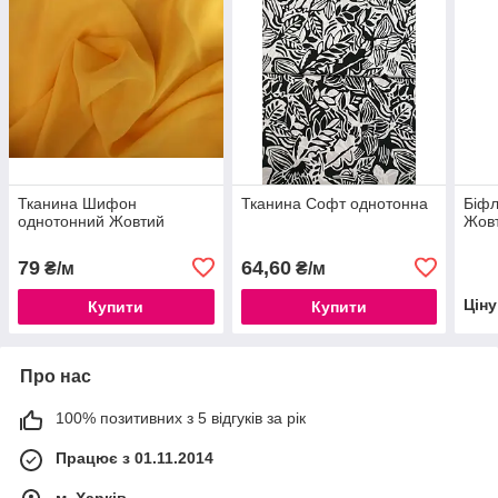
Тканина Шифон
Тканина Софт однотонна
Біфл
однотонний Жовтий
Жовт
79
64,60
₴/м
₴/м
Цін
Купити
Купити
Про нас
100% позитивних з 5 відгуків за рік
Працює з 01.11.2014
м. Харків