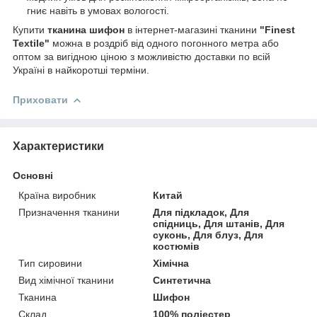
гниє навіть в умовах вологості.
Купити
тканина шифон
в інтернет-магазині тканини
"Finest
Textile"
можна в роздріб від одного погонного метра або
оптом за вигідною ціною з можливістю доставки по всій
Україні в найкоротші терміни.
Приховати
Характеристики
Основні
Країна виробник
Китай
Призначення тканини
Для підкладок, Для
спідниць, Для штанів, Для
суконь, Для блуз, Для
костюмів
Тип сировини
Хімічна
Вид хімічної тканини
Синтетична
Тканина
Шифон
Склад
100% поліестер