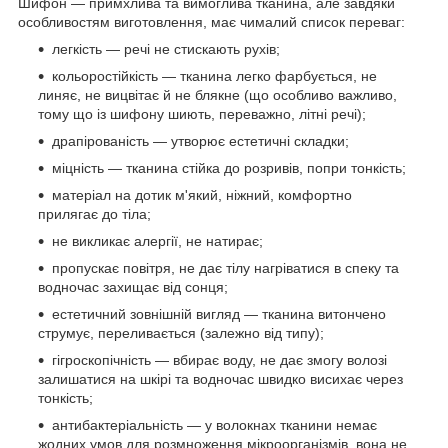
Шифон — примхлива та вимоглива тканина, але завдяки
особливостям виготовлення, має чималий список переваг:
легкість — речі не стискають рухів;
кольоростійкість — тканина легко фарбується, не
линяє, не вицвітає й не блякне (що особливо важливо,
тому що із шифону шиють, переважно, літні речі);
драпірованість — утворює естетичні складки;
міцність — тканина стійка до розривів, попри тонкість;
матеріал на дотик м'який, ніжний, комфортно
прилягає до тіла;
не викликає алергії, не натирає;
пропускає повітря, не дає тілу нагріватися в спеку та
водночас захищає від сонця;
естетичний зовнішній вигляд — тканина витончено
струмує, переливається (залежно від типу);
гігроскопічність — вбирає воду, не дає змогу волозі
залишатися на шкірі та водночас швидко висихає через
тонкість;
антибактеріальність — у волокнах тканини немає
жодних умов для розмноження мікроорганізмів, вона не