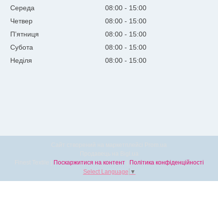
Середа
08:00
15:00
Четвер
08:00
15:00
Пʼятниця
08:00
15:00
Субота
08:00
15:00
Неділя
08:00
15:00
Сайт створений на маркетплейсі
Prom.ua
Продавець на Bigl.ua
Finest Textile |
Поскаржитися на контент
|
Політика конфіденційності
Select Language
▼