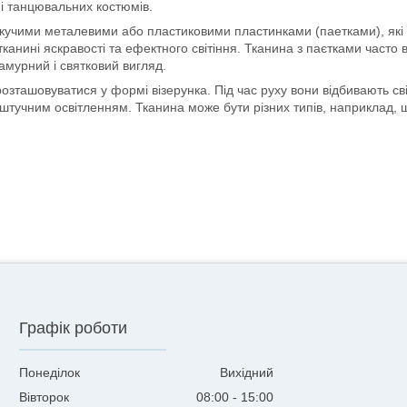
 і танцювальних костюмів.
кучими металевими або пластиковими пластинками (паетками), які
тканині яскравості та ефектного світіння. Тканина з паєтками часто
ламурний і святковий вигляд.
розташовуватися у формі візерунка. Під час руху вони відбивають с
штучним освітленням. Тканина може бути різних типів, наприклад, ш
Графік роботи
Понеділок
Вихідний
Вівторок
08:00
15:00