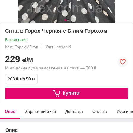
Сітка в Горох Черная с Білим Горохом
В наявності
Код: Горох 25коп
Опт і роздріб
229
₴/м
Мінімальна сума замовлення на сайті — 500 ₴
203 ₴
від 50 м
Купити
Опис
Характеристики
Доставка
Оплата
Умови п
Опис