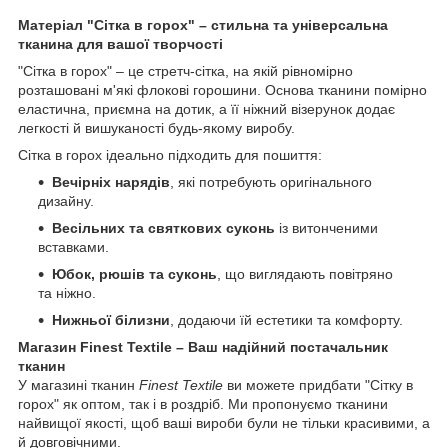
Матеріал "Сітка в горох" – стильна та універсальна
тканина для вашої творчості
"Сітка в горох" – це стретч-сітка, на якій рівномірно
розташовані м'які флокові горошини. Основа тканини помірно
еластична, приємна на дотик, а її ніжний візерунок додає
легкості й вишуканості будь-якому виробу.
Сітка в горох ідеально підходить для пошиття:
Вечірніх нарядів
, які потребують оригінального
дизайну.
Весільних та святкових суконь
із витонченими
вставками.
Юбок, рюшів та суконь
, що виглядають повітряно
та ніжно.
Нижньої білизни
, додаючи їй естетики та комфорту.
Магазин Finest Textile – Ваш надійний постачальник
тканин
У магазині тканин
Finest Textile
ви можете придбати "Сітку в
горох" як оптом, так і в роздріб. Ми пропонуємо тканини
найвищої якості, щоб ваші вироби були не тільки красивими, а
й довговічними.