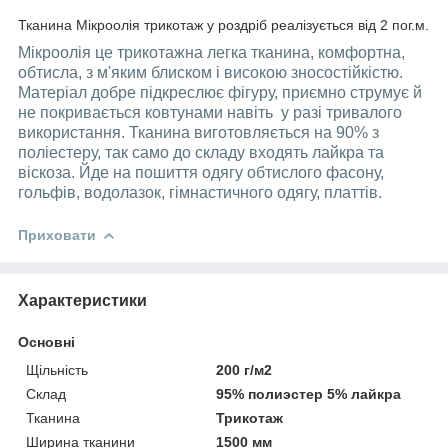
Тканина Мікроолія трикотаж у роздріб реалізується від 2 пог.м.
Мікроолія це трикотажна легка тканина, комфортна,
обтисла, з м'яким блиском і високою зносостійкістю.
Матеріал добре підкреслює фігуру, приємно струмує й
не покривається ковтунами навіть у разі тривалого
використання. Тканина виготовляється на 90% з
поліестеру, так само до складу входять лайкра та
віскоза. Йде на пошиття одягу обтислого фасону,
гольфів, водолазок, гімнастичного одягу, платтів.
Приховати
Характеристики
Основні
Щільність
200 г/м2
Склад
95% полиэстер 5% лайкра
Тканина
Трикотаж
Ширина тканини
1500 мм