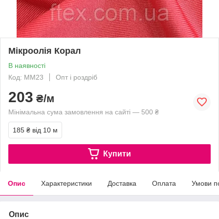
Мікроолія Корал
В наявності
Код: ММ23
Опт і роздріб
203
₴/м
Мінімальна сума замовлення на сайті — 500 ₴
185 ₴
від 10 м
Купити
Опис
Характеристики
Доставка
Оплата
Умови п
Опис