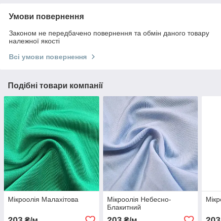
Умови повернення
Законом не передбачено повернення та обмін даного товару
належної якості
Всі умови повернення
Подібні товари компанії
Мікроолія Малахітова
Мікроолія Небесно-
Мікр
Блакитний
203
203
203
₴/м
₴/м