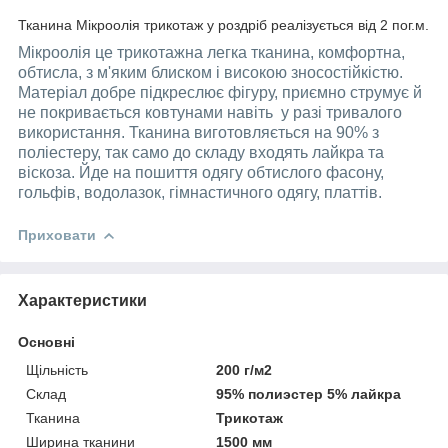
Тканина Мікроолія трикотаж у роздріб реалізується від 2 пог.м.
Мікроолія це трикотажна легка тканина, комфортна,
обтисла, з м'яким блиском і високою зносостійкістю.
Матеріал добре підкреслює фігуру, приємно струмує й
не покривається ковтунами навіть у разі тривалого
використання. Тканина виготовляється на 90% з
поліестеру, так само до складу входять лайкра та
віскоза. Йде на пошиття одягу обтислого фасону,
гольфів, водолазок, гімнастичного одягу, платтів.
Приховати
Характеристики
Основні
Щільність
200 г/м2
Склад
95% полиэстер 5% лайкра
Тканина
Трикотаж
Ширина тканини
1500 мм