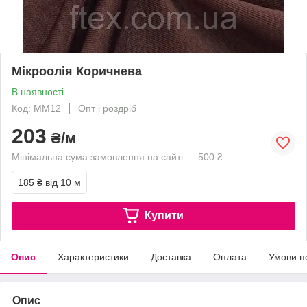
Мікроолія Коричнева
В наявності
Код: ММ12
Опт і роздріб
203
₴/м
Мінімальна сума замовлення на сайті — 500 ₴
185 ₴
від 10 м
Купити
Опис
Характеристики
Доставка
Оплата
Умови п
Опис