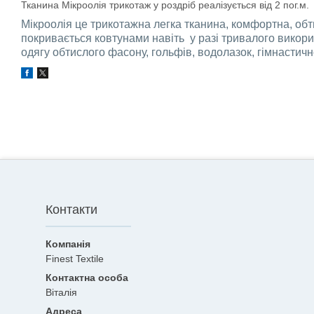
Тканина Мікроолія трикотаж у роздріб реалізується від 2 пог.м.
Мікроолія це трикотажна легка тканина, комфортна, обти
покривається ковтунами навіть у разі тривалого викори
одягу обтислого фасону, гольфів, водолазок, гімнастично
Контакти
Finest Textile
Віталія