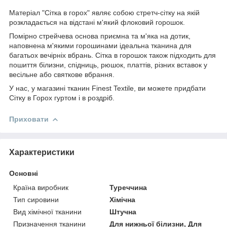
Матеріал "Сітка в горох" являє собою стретч-сітку на якій
розкладається на відстані м'який флоковий горошок.
Помірно стрейчева основа приємна та м'яка на дотик,
наповнена м'якими горошинами ідеальна тканина для
багатьох вечірніх вбрань. Сітка в горошок також підходить для
пошиття білизни, спідниць, рюшок, платтів, різних вставок у
весільне або святкове вбрання.
У нас, у магазині тканин Finest Textile, ви можете придбати
Сітку в Горох гуртом і в роздріб.
Приховати
Характеристики
Основні
Країна виробник
Туреччина
Тип сировини
Хімічна
Вид хімічної тканини
Штучна
Призначення тканини
Для нижньої білизни, Для