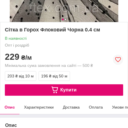
Сітка в Горох Флоковий Чорна 0.4 см
В наявності
Опт і роздріб
229
₴/м
Мінімальна сума замовлення на сайті — 500 ₴
203 ₴
від 10 м
196 ₴
від 50 м
Купити
Опис
Характеристики
Доставка
Оплата
Умови п
Опис