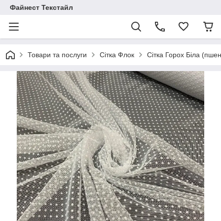
Файнест Текстайл
Товари та послуги
Сітка Флок
Сітка Горох Біла (пше