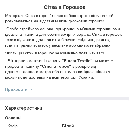
Сітка в Горошок
Матеріал "Сітка в горох" являє собою стретч-сітку на якій
розкладається на відстані м'який флоковий горошок.
Слабо стрейчева основа, прикрашена м'якими горошинами
ідеальна тканина для безлічі вечірніх вбрань. Сітка в горошок
також підходить для пошиття білизни, спідниць, рюшок,
платтів, різних вставок у весільне або святкове вбрання.
Якість цієї сітки в горошок безсумнівно потішить вас!
В інтернет-магазині тканини
"Finest Textile"
ви можете
придбати тканину
"Сітка в горох"
в роздріб від
одного погонного метра або оптом за вигідною ціною з
можливістю доставки на всій території України.
Приховати
Характеристики
Основні
Колір
Білий