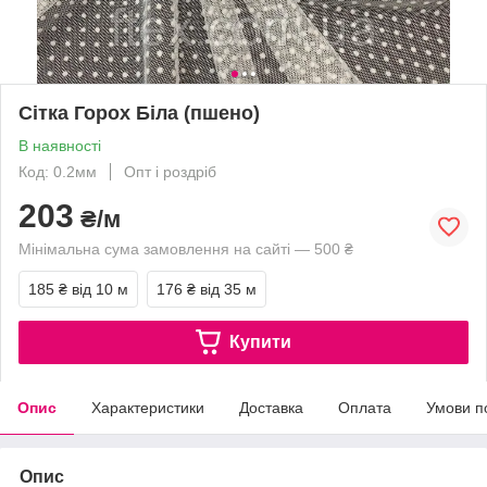
Сітка Горох Біла (пшено)
В наявності
Код: 0.2мм
Опт і роздріб
203
₴/м
Мінімальна сума замовлення на сайті — 500 ₴
185 ₴
від 10 м
176 ₴
від 35 м
Купити
Опис
Характеристики
Доставка
Оплата
Умови п
Опис