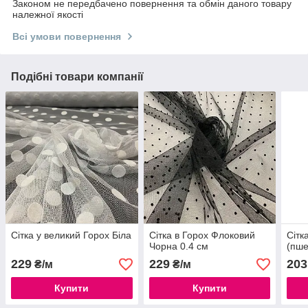
Законом не передбачено повернення та обмін даного товару
належної якості
Всі умови повернення
Подібні товари компанії
Сітка у великий Горох Біла
Сітка в Горох Флоковий
Сітк
Чорна 0.4 см
(пше
229
229
203
₴/м
₴/м
Купити
Купити