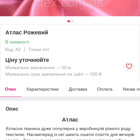
Атлас Рожевий
В наявності
Код: А2
Тільки опт
Ціну уточнюйте
Мінімальне замовлення — 50 м
Мінімальна сума замовлення на сайті — 500 ₴
Опис
Характеристики
Доставка
Оплата
Умови п
Опис
Атлас
Атласна тканина дуже популярна у виробництві різного роду
текстилю. Насамперед із неї шиють ошатні плаття для вечорів