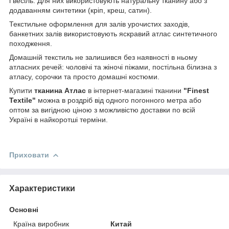
і весіль. Для них використовують натуральну тканину або з
додаванням синтетики (кріп, креш, сатин).
Текстильне оформлення для залів урочистих заходів,
банкетних залів використовують яскравий атлас синтетичного
походження.
Домашній текстиль не залишився без наявності в ньому
атласних речей: чоловічі та жіночі піжами, постільна білизна з
атласу, сорочки та просто домашні костюми.
Купити
тканина Атлас
в інтернет-магазині тканини
"Finest
Textile"
можна в роздріб від одного погонного метра або
оптом за вигідною ціною з можливістю доставки по всій
Україні в найкоротші терміни.
Приховати
Характеристики
Основні
Країна виробник
Китай