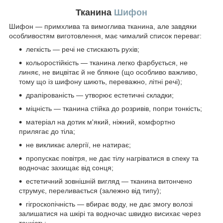
Тканина
Шифон
Шифон — примхлива та вимоглива тканина, але завдяки
особливостям виготовлення, має чималий список переваг:
легкість — речі не стискають рухів;
кольоростійкість — тканина легко фарбується, не
линяє, не вицвітає й не блякне (що особливо важливо,
тому що із шифону шиють, переважно, літні речі);
драпірованість — утворює естетичні складки;
міцність — тканина стійка до розривів, попри тонкість;
матеріал на дотик м'який, ніжний, комфортно
прилягає до тіла;
не викликає алергії, не натирає;
пропускає повітря, не дає тілу нагріватися в спеку та
водночас захищає від сонця;
естетичний зовнішній вигляд — тканина витончено
струмує, переливається (залежно від типу);
гігроскопічність — вбирає воду, не дає змогу волозі
залишатися на шкірі та водночас швидко висихає через
тонкість;