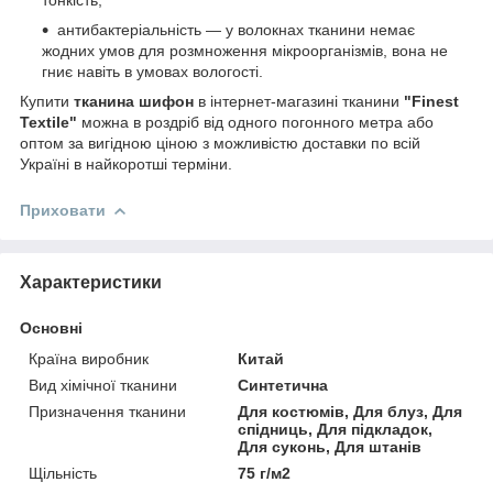
антибактеріальність — у волокнах тканини немає
жодних умов для розмноження мікроорганізмів, вона не
гниє навіть в умовах вологості.
Купити
тканина шифон
в інтернет-магазині тканини
"Finest
Textile"
можна в роздріб від одного погонного метра або
оптом за вигідною ціною з можливістю доставки по всій
Україні в найкоротші терміни.
Приховати
Характеристики
Основні
Країна виробник
Китай
Вид хімічної тканини
Синтетична
Призначення тканини
Для костюмів, Для блуз, Для
спідниць, Для підкладок,
Для суконь, Для штанів
Щільність
75 г/м2