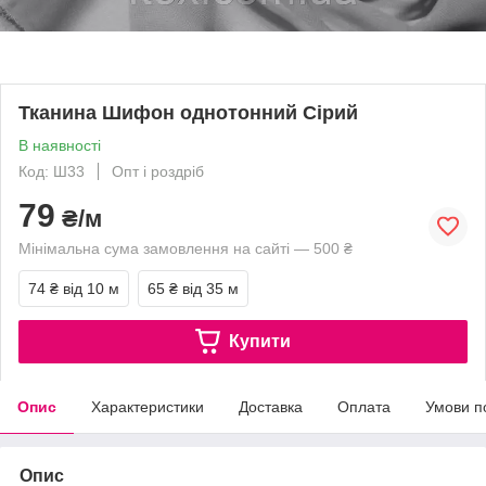
Тканина Шифон однотонний Сірий
В наявності
Код: Ш33
Опт і роздріб
79
₴/м
Мінімальна сума замовлення на сайті — 500 ₴
74 ₴
від 10 м
65 ₴
від 35 м
Купити
Опис
Характеристики
Доставка
Оплата
Умови п
Опис