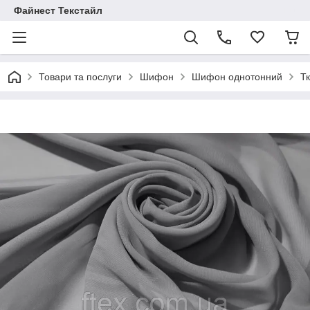
Файнест Текстайл
Товари та послуги
Шифон
Шифон однотонний
Т