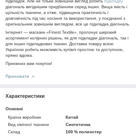
підкладок. Але не тільки зовнішній вигляд робить
підкладку
діагональ вигіднішим придбанням серед інших. Вища якість і
щільність тканини, а отже, підвищена практичність і
довговічність під час носіння та використання, у поєднанні з
оригінальним зовнішнім виглядом, все це підкладка діагональ.
Інтернет — магазин «Finest Textile», пропонує широкий
асортимент колірних рішень, як для підкладки діагональ, так і
для інших підкладкових тканин. Доставка товару всією
Україною робить можливість купівлі простою та доступною,
прямо вдома.
Приємних вам покупок!
Приховати
Характеристики
Основні
Країна виробник
Китай
Вид хімічної тканини
Синтетична
Склад
100 % полиэстер