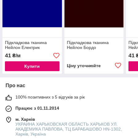
Підкладкова тканина
Підкладкова тканина
Підк
Нейлон Електрик
Нейлон Бордо
Ней
41
41
₴/м
₴
Ціну уточнюйте
Купити
Про нас
100% позитивних з 5 відгуків за рік
Працює з 01.11.2014
м. Харків
УКРАИНА ХАРЬКОВСКАЯ ОБЛАСТЬ ХАРЬКОВ УЛ.
АКАДЕМИКА ПАВЛОВА, ТЦ БАРАБАШОВО HN-1302,
Харків, Україна