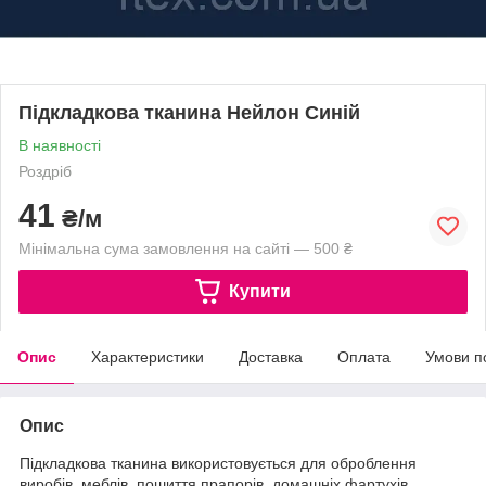
Підкладкова тканина Нейлон Синій
В наявності
Роздріб
41
₴/м
Мінімальна сума замовлення на сайті — 500 ₴
Купити
Опис
Характеристики
Доставка
Оплата
Умови п
Опис
Підкладкова тканина використовується для оброблення
виробів, меблів, пошиття прапорів, домашніх фартухів,