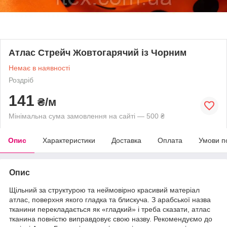
Атлас Стрейч Жовтогарячий із Чорним
Немає в наявності
Роздріб
141
₴/м
Мінімальна сума замовлення на сайті — 500 ₴
Опис
Характеристики
Доставка
Оплата
Умови п
Опис
Щільний за структурою та неймовірно красивий матеріал
атлас, поверхня якого гладка та блискуча. З арабської назва
тканини перекладається як «гладкий» і треба сказати, атлас
тканина повністю виправдовує свою назву. Рекомендуємо до