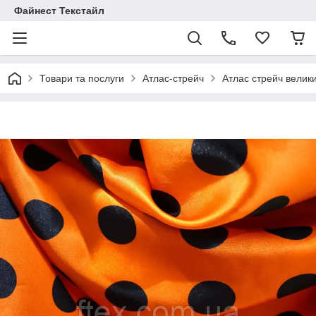
Файнест Текстайл
Товари та послуги
Атлас-стрейч
Атлас стрейч велик