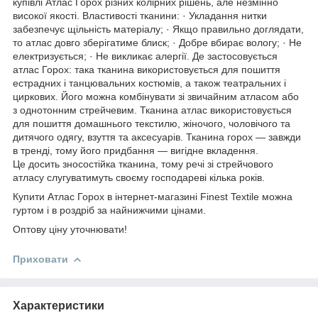
купівлі Атлас Горох різних колірних рішень, але незмінно
високої якості. Властивості тканини: · Укладання нитки
забезпечує щільність матеріалу; · Якщо правильно доглядати,
то атлас довго зберігатиме блиск; · Добре вбирає вологу; · Не
електризується; · Не викликає алергії. Де застосовується
атлас Горох: така тканина використовується для пошиття
естрадних і танцювальних костюмів, а також театральних і
циркових. Його можна комбінувати зі звичайним атласом або
з однотонним стрейчевим. Тканина атлас використовується
для пошиття домашнього текстилю, жіночого, чоловічого та
дитячого одягу, взуття та аксесуарів. Тканина горох — завжди
в тренді, тому його придбання — вигідне вкладення.
Це досить зносостійка тканина, тому речі зі стрейчового
атласу слугуватимуть своєму господареві кілька років.
Купити Атлас Горох в інтернет-магазині Finest Textile можна
гуртом і в роздріб за найнижчими цінами.
Оптову ціну уточнювати!
Приховати
Характеристики